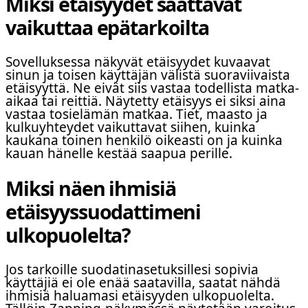
Miksi etäisyydet saattavat
vaikuttaa epätarkoilta
Sovelluksessa näkyvät etäisyydet kuvaavat
sinun ja toisen käyttäjän välistä suoraviivaista
etäisyyttä. Ne eivät siis vastaa todellista matka-
aikaa tai reittiä. Näytetty etäisyys ei siksi aina
vastaa tosielämän matkaa. Tiet, maasto ja
kulkuyhteydet vaikuttavat siihen, kuinka
kaukana toinen henkilö oikeasti on ja kuinka
kauan hänelle kestää saapua perille.
Miksi näen ihmisiä
etäisyyssuodattimeni
ulkopuolelta?
Jos tarkoille suodatinasetuksillesi sopivia
käyttäjiä ei ole enää saatavilla, saatat nähdä
ihmisiä haluamasi etäisyyden ulkopuolelta.