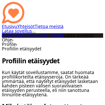
Etusivu
Yhteisöt
Tietoa meistä
Lataa sovellus
Etusivu
Yhteisöt
Tietoa meistä
Lataa sovellus
Ohje
›
Profile
›
Profiilin etäisyydet
Profiilin etäisyydet
Kun käytät sovellustamme, saatat huomata
profiilikorteilta etäisyyseroja. On tärkeää
ymmärtää, että näytetyt etäisyydet lasketaan
kahden pisteen välisen suoraviivaisen
etäisyyden perusteella, eli niin sanottuna
linnuntie-etäisyytenä.