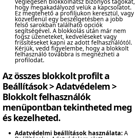
Véglegesen blokkolhatsz bizonyos tagokat,
hogy megakadályozd velük a kapcsolatot.
Ez megtehető a profiljukon keresztül, vagy
közvetlenül egy beszélgetésben a jobb
felső sarokban található opciók
segítségével. A blokkolás után már nem
fogsz üzeneteket, kedveléseket vagy
frissítéseket kapni az adott felhasználótól.
Kérjük, vedd figyelembe, hogy a blokkolt
felhasználó továbbra is megnézheti a
profilodat.
Az összes blokkolt profilt a
Beállítások > Adatvédelem >
Blokkolt felhasználók
menüpontban tekintheted meg
és kezelheted.
Adatvédelmi beállítások használata:
A