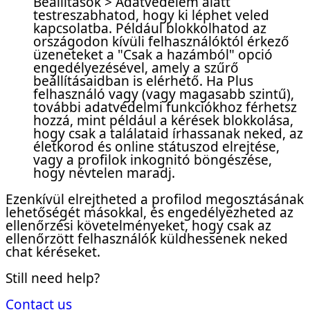
Beállítások > Adatvédelem alatt
testreszabhatod, hogy ki léphet veled
kapcsolatba. Például blokkolhatod az
országodon kívüli felhasználóktól érkező
üzeneteket a "Csak a hazámból" opció
engedélyezésével, amely a szűrő
beállításaidban is elérhető. Ha Plus
felhasználó vagy (vagy magasabb szintű),
további adatvédelmi funkciókhoz férhetsz
hozzá, mint például a kérések blokkolása,
hogy csak a találataid írhassanak neked, az
életkorod és online státuszod elrejtése,
vagy a profilok inkognitó böngészése,
hogy névtelen maradj.
Ezenkívül elrejtheted a profilod megosztásának
lehetőségét másokkal, és engedélyezheted az
ellenőrzési követelményeket, hogy csak az
ellenőrzött felhasználók küldhessenek neked
chat kéréseket.
Still need help?
Contact us