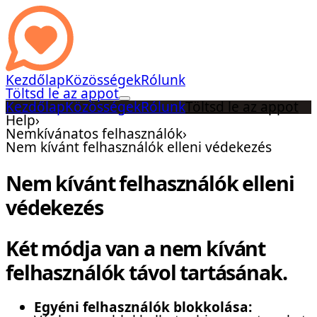
Kezdőlap
Közösségek
Rólunk
Töltsd le az appot
Kezdőlap
Közösségek
Rólunk
Töltsd le az appot
Help
›
Nemkívánatos felhasználók
›
Nem kívánt felhasználók elleni védekezés
Nem kívánt felhasználók elleni
védekezés
Két módja van a nem kívánt
felhasználók távol tartásának.
Egyéni felhasználók blokkolása: