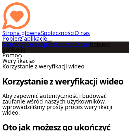
Strona główna
Społeczności
O nas
Pobierz aplikację
Strona główna
Społeczności
O nas
Pobierz
aplikację
Pomoc
›
Weryfikacja
›
Korzystanie z weryfikacji wideo
Korzystanie z weryfikacji wideo
Aby zapewnić autentyczność i budować
zaufanie wśród naszych użytkowników,
wprowadziliśmy prosty proces weryfikacji
wideo.
Oto jak możesz go ukończyć