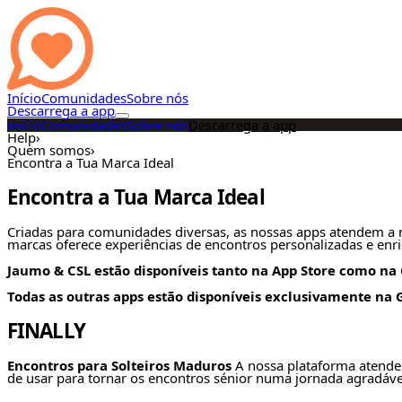
Início
Comunidades
Sobre nós
Descarrega a app
Início
Comunidades
Sobre nós
Descarrega a app
Help
›
Quem somos
›
Encontra a Tua Marca Ideal
Encontra a Tua Marca Ideal
Criadas para comunidades diversas, as nossas apps atendem a n
marcas oferece experiências de encontros personalizadas e enr
Jaumo & CSL estão disponíveis tanto na App Store como na 
Todas as outras apps estão disponíveis exclusivamente na G
FINALLY
Encontros para Solteiros Maduros
A nossa plataforma atende 
de usar para tornar os encontros sénior numa jornada agradável 