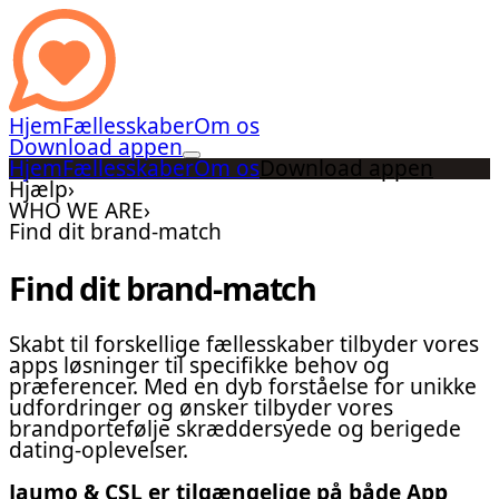
Hjem
Fællesskaber
Om os
Download appen
Hjem
Fællesskaber
Om os
Download appen
Hjælp
›
WHO WE ARE
›
Find dit brand-match
Find dit brand-match
Skabt til forskellige fællesskaber tilbyder vores
apps løsninger til specifikke behov og
præferencer. Med en dyb forståelse for unikke
udfordringer og ønsker tilbyder vores
brandportefølje skræddersyede og berigede
dating-oplevelser.
Jaumo & CSL er tilgængelige på både App