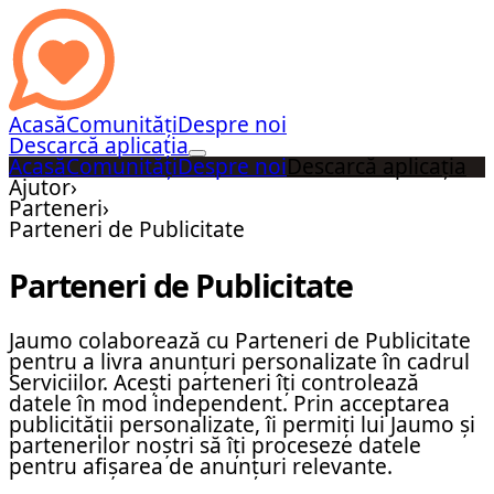
Acasă
Comunități
Despre noi
Descarcă aplicația
Acasă
Comunități
Despre noi
Descarcă aplicația
Ajutor
›
Parteneri
›
Parteneri de Publicitate
Parteneri de Publicitate
Jaumo colaborează cu Parteneri de Publicitate
pentru a livra anunțuri personalizate în cadrul
Serviciilor. Acești parteneri îți controlează
datele în mod independent. Prin acceptarea
publicității personalizate, îi permiți lui Jaumo și
partenerilor noștri să îți proceseze datele
pentru afișarea de anunțuri relevante.