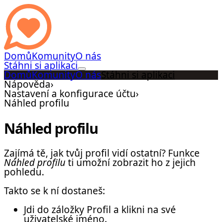
Domů
Komunity
O nás
Stáhni si aplikaci
Domů
Komunity
O nás
Stáhni si aplikaci
Nápověda
›
Nastavení a konfigurace účtu
›
Náhled profilu
Náhled profilu
Zajímá tě, jak tvůj profil vidí ostatní? Funkce
Náhled profilu
ti umožní zobrazit ho z jejich
pohledu.
Takto se k ní dostaneš:
Jdi do záložky Profil a klikni na své
uživatelské jméno.