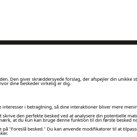
rden. Den giver skræddersyede forslag, der afspejler din unikke s
hvor dine beskeder virkelig er dig.
e interesser i betragtning, så dine interaktioner bliver mere meni
 skrive den perfekte besked ved at analysere din potentielle matc
Bemærk, at du kun kan bruge denne funktion til din første besked n
 på "Foreslå besked." Du kan anvende modifikatorer til at tilpass
ker.