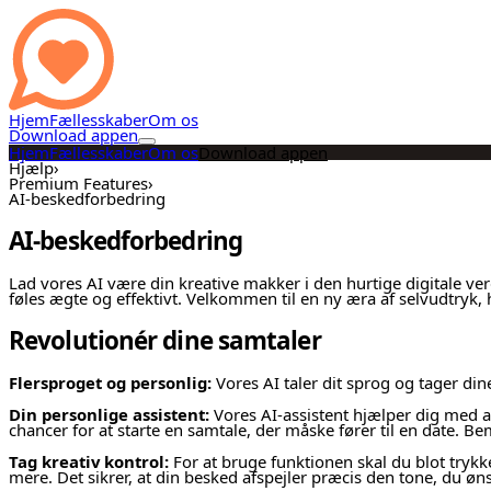
Hjem
Fællesskaber
Om os
Download appen
Hjem
Fællesskaber
Om os
Download appen
Hjælp
›
Premium Features
›
AI-beskedforbedring
AI-beskedforbedring
Lad vores AI være din kreative makker i den hurtige digitale ve
føles ægte og effektivt. Velkommen til en ny æra af selvudtryk, 
Revolutionér dine samtaler
Flersproget og personlig:
Vores AI taler dit sprog og tager din
Din personlige assistent:
Vores AI-assistent hjælper dig med at
chancer for at starte en samtale, der måske fører til en date. 
Tag kreativ kontrol:
For at bruge funktionen skal du blot trykke
mere. Det sikrer, at din besked afspejler præcis den tone, du øns