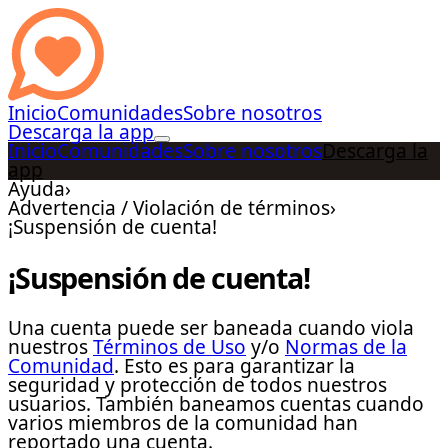
Inicio
Comunidades
Sobre nosotros
Descarga la app
Inicio
Comunidades
Sobre nosotros
Descarga la
app
Ayuda
›
Advertencia / Violación de términos
›
¡Suspensión de cuenta!
¡Suspensión de cuenta!
Una cuenta puede ser baneada cuando viola
nuestros
Términos de Uso
y/o
Normas de la
Comunidad
. Esto es para garantizar la
seguridad y protección de todos nuestros
usuarios. También baneamos cuentas cuando
varios miembros de la comunidad han
reportado una cuenta.