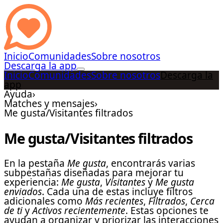
Inicio
Comunidades
Sobre nosotros
Descarga la app
Inicio
Comunidades
Sobre nosotros
Descarga la
app
Ayuda
›
Matches y mensajes
›
Me gusta/Visitantes filtrados
Me gusta/Visitantes filtrados
En la pestaña
Me gusta
, encontrarás varias
subpestañas diseñadas para mejorar tu
experiencia:
Me gusta
,
Visitantes
y
Me gusta
enviados
. Cada una de estas incluye filtros
adicionales como
Más recientes
,
Filtrados
,
Cerca
de ti
y
Activos recientemente
. Estas opciones te
ayudan a organizar y priorizar las interacciones