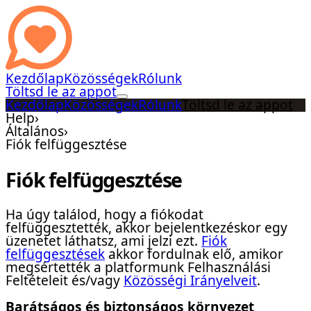
Kezdőlap
Közösségek
Rólunk
Töltsd le az appot
Kezdőlap
Közösségek
Rólunk
Töltsd le az appot
Help
›
Általános
›
Fiók felfüggesztése
Fiók felfüggesztése
Ha úgy találod, hogy a fiókodat
felfüggesztették, akkor bejelentkezéskor egy
üzenetet láthatsz, ami jelzi ezt.
Fiók
felfüggesztések
akkor fordulnak elő, amikor
megsértették a platformunk Felhasználási
Feltételeit és/vagy
Közösségi Irányelveit
.
Barátságos és biztonságos környezet