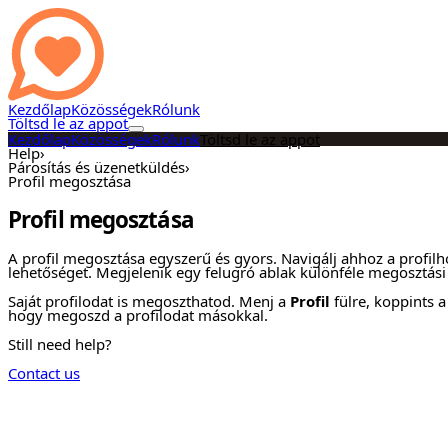
Kezdőlap
Közösségek
Rólunk
Töltsd le az appot
Kezdőlap
Közösségek
Rólunk
Töltsd le az appot
Help
›
Párosítás és üzenetküldés
›
Profil megosztása
Profil megosztása
A profil megosztása egyszerű és gyors. Navigálj ahhoz a profil
lehetőséget. Megjelenik egy felugró ablak különféle megosztási 
Saját profilodat is megoszthatod. Menj a
Profil
fülre, koppints 
hogy megoszd a profilodat másokkal.
Still need help?
Contact us