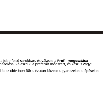
a jobb felső sarokban, és válaszd a
Profil megosztása
solása. Válaszd ki a preferált módszert, és kész is vagy!
 át az
Előnézet
fülre. Ezután kövesd ugyanezeket a lépéseket,