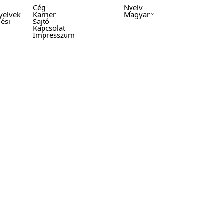
Cég
Nyelv
yelvek
Karrier
Magyar
ési
Sajtó
Kapcsolat
Impresszum