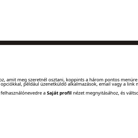
hoz, amit meg szeretnél osztani, koppints a három pontos menüre 
opciókkal, például üzenetküldő alkalmazások, email vagy a link má
a felhasználónevedre a
Saját profil
nézet megnyitásához, és váltsd