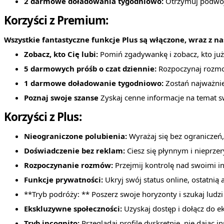
2 darmowe doładowania tygodniowo:
Otrzymuj podwój
Korzyści z Premium:
Wszystkie fantastyczne funkcje Plus są włączone, wraz z 
Zobacz, kto Cię lubi:
Pomiń zgadywankę i zobacz, kto już 
5 darmowych próśb o czat dziennie:
Rozpoczynaj rozmo
1 darmowe doładowanie tygodniowo:
Zostań najważnie
Poznaj swoje szanse
Zyskaj cenne informacje na temat 
Korzyści z Plus:
Nieograniczone polubienia:
Wyrażaj się bez ograniczeń,
Doświadczenie bez reklam:
Ciesz się płynnym i nieprze
Rozpoczynanie rozmów:
Przejmij kontrolę nad swoimi i
Funkcje prywatności:
Ukryj swój status online, ostatnią
**Tryb podróży: ** Poszerz swoje horyzonty i szukaj ludzi
Ekskluzywne społeczności:
Uzyskaj dostęp i dołącz do 
Tryb incognito:
Przeglądaj profile dyskretnie, nie dając i