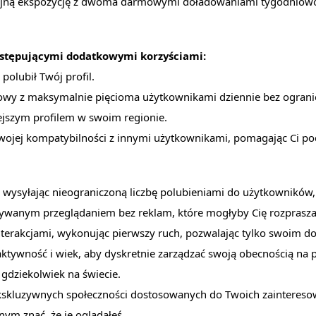
ną ekspozycję z dwoma darmowymi doładowaniami tygodniow
następującymi dodatkowymi korzyściami:
polubił Twój profil.
wy z maksymalnie pięcioma użytkownikami dziennie bez ograni
jszym profilem w swoim regionie.
swojej kompatybilności z innymi użytkownikami, pomagając Ci 
 wysyłając nieograniczoną liczbę polubieniami do użytkowników,
rywanym przeglądaniem bez reklam, które mogłyby Cię rozprasza
nterakcjami, wykonując pierwszy ruch, pozwalając tylko swoim 
 aktywność i wiek, aby dyskretnie zarządzać swoją obecnością na p
 gdziekolwiek na świecie.
ekskluzywnych społeczności dostosowanych do Twoich zaintereso
nnym znać, że je oglądałeś.