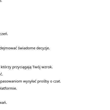
o.
czeń.
podejmować świadome decyzje.
 którzy przyciągają Twój wzrok.
ć.
dopasowaniom wysyłać prośby o czat.
latformie.
wań.