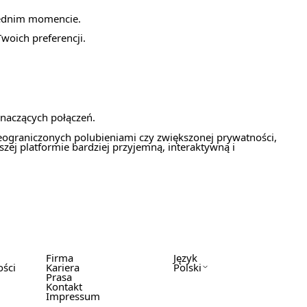
iednim momencie.
woich preferencji.
znaczących połączeń.
nieograniczonych polubieniami czy zwiększonej prywatności,
zej platformie bardziej przyjemną, interaktywną i
Firma
Język
ości
Kariera
Polski
Prasa
Kontakt
Impressum