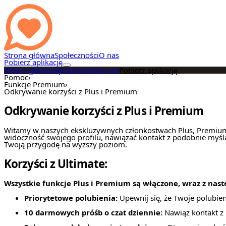
Strona główna
Społeczności
O nas
Pobierz aplikację
Strona główna
Społeczności
O nas
Pobierz aplikację
Pomoc
›
Funkcje Premium
›
Odkrywanie korzyści z Plus i Premium
Odkrywanie korzyści z Plus i Premium
Witamy w naszych ekskluzywnych członkostwach Plus, Premium i 
widoczność swojego profilu, nawiązać kontakt z podobnie myślą
Twoją przygodę na wyższy poziom.
Korzyści z Ultimate:
Wszystkie funkcje Plus i Premium są włączone, wraz z nas
Priorytetowe polubienia:
Upewnij się, że Twoje polubie
10 darmowych próśb o czat dziennie:
Nawiąż kontakt z