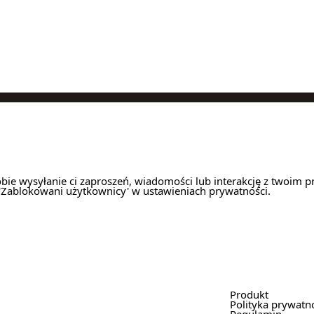
obie wysyłanie ci zaproszeń, wiadomości lub interakcję z twoim p
'Zablokowani użytkownicy' w ustawieniach prywatności.
Produkt
Polityka prywatn