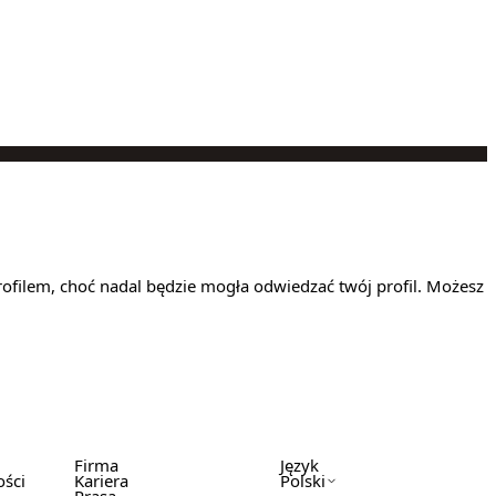
rofilem, choć nadal będzie mogła odwiedzać twój profil. Możesz
Firma
Język
ości
Kariera
Polski