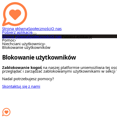
Strona główna
Społeczności
O nas
Pobierz aplikację
Strona główna
Społeczności
O nas
Pobierz aplikację
Pomoc
›
Niechciani użytkownicy
›
Blokowanie użytkowników
Blokowanie użytkowników
Zablokowanie kogoś
na naszej platformie uniemożliwia tej os
przeglądać i zarządzać zablokowanymi użytkownikami w sekcji 
Nadal potrzebujesz pomocy?
Skontaktuj się z nami