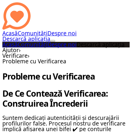
Acasă
Comunități
Despre noi
Descarcă aplicația
Acasă
Comunități
Despre noi
Descarcă aplicația
Ajutor
›
Verificare
›
Probleme cu Verificarea
Probleme cu Verificarea
De Ce Contează Verificarea:
Construirea Încrederii
Suntem dedicați autenticității și descurajării
profilurilor false. Procesul nostru de verificare
implică afișarea unei bifei ✔️ pe conturile