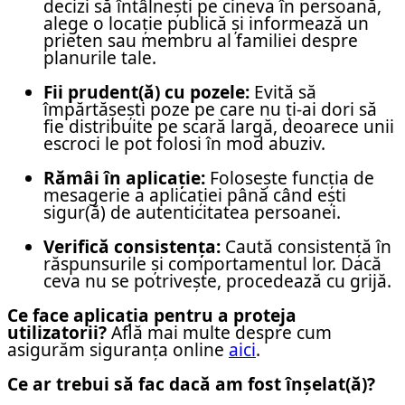
decizi să întâlnești pe cineva în persoană,
alege o locație publică și informează un
prieten sau membru al familiei despre
planurile tale.
Fii prudent(ă) cu pozele:
Evită să
împărtășești poze pe care nu ți-ai dori să
fie distribuite pe scară largă, deoarece unii
escroci le pot folosi în mod abuziv.
Rămâi în aplicație:
Folosește funcția de
mesagerie a aplicației până când ești
sigur(ă) de autenticitatea persoanei.
Verifică consistența:
Caută consistență în
răspunsurile și comportamentul lor. Dacă
ceva nu se potrivește, procedează cu grijă.
Ce face aplicația pentru a proteja
utilizatorii?
Află mai multe despre cum
asigurăm siguranța online
aici
.
Ce ar trebui să fac dacă am fost înșelat(ă)?