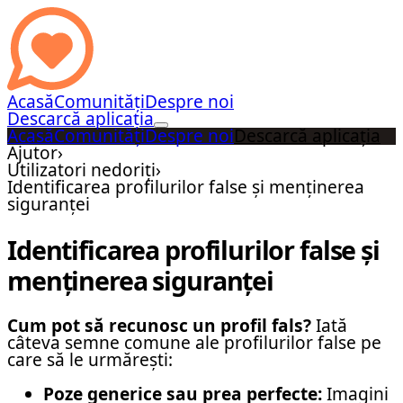
Acasă
Comunități
Despre noi
Descarcă aplicația
Acasă
Comunități
Despre noi
Descarcă aplicația
Ajutor
›
Utilizatori nedoriți
›
Identificarea profilurilor false și menținerea
siguranței
Identificarea profilurilor false și
menținerea siguranței
Cum pot să recunosc un profil fals?
Iată
câteva semne comune ale profilurilor false pe
care să le urmărești:
Poze generice sau prea perfecte:
Imagini