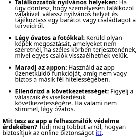
Találkozzatok nyilvános helyeken:
Ha
úgy döntesz, hogy személyesen találkozol
valakivel, válassz nyilvános helyet és
tájékoztass egy barátot vagy családtagot a
terveidről.
Légy óvatos a fotókkal:
Kerüld olyan
képek megosztását, amelyeket nem
szeretnél, ha széles körben terjesztenének,
mivel egyes csalók visszaélhetnek velük.
Maradj az appon:
Használd az app
üzenetküldő funkcióját, amíg nem vagy
biztos a másik fél hitelességében.
Ellenőrizd a következetességet:
Figyelj a
válaszaik és viselkedésük
következetességére. Ha valami nem
stimmel, légy óvatos.
Mit tesz az app a felhasználók védelme
érdekében?
Tudj meg többet arról, hogyan
biztosítjuk az online biztonságot
itt
.