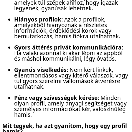
amelyek túl szépek ahhoz, hogy igazak
legyenek, gyanúsak lehetnek.
Hiányos profilok:
Azok a profilok,
amelyekből hiányoznak a részletes
információk, érdeklődési körök vagy
bemutatkozás, hamis fiókra utalhatnak.
Gyors áttérés privát kommunikációra:
Ha valaki azonnal ki akar lépni az appból
és máshol kommunikálni, légy óvatos.
Gyanús viselkedés:
Nem kért linkek,
ellentmondásos vagy kitérő válaszok, vagy
túl gyors szerelmi vallomások átverésre
utalhatnak.
Pénz vagy szívességek kérése:
Minden
olyan profil, amely anyagi segítséget vagy
személyes információkat kér, valószínűleg
hamis.
Mit tegyek, ha azt gyanítom, hogy egy profil
hamis?