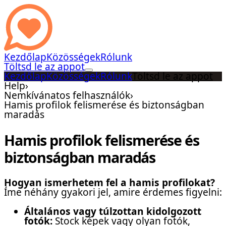
Kezdőlap
Közösségek
Rólunk
Töltsd le az appot
Kezdőlap
Közösségek
Rólunk
Töltsd le az appot
Help
›
Nemkívánatos felhasználók
›
Hamis profilok felismerése és biztonságban
maradás
Hamis profilok felismerése és
biztonságban maradás
Hogyan ismerhetem fel a hamis profilokat?
Íme néhány gyakori jel, amire érdemes figyelni:
Általános vagy túlzottan kidolgozott
fotók:
Stock képek vagy olyan fotók,