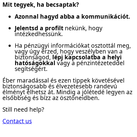
Mit tegyek, ha becsaptak?
Azonnal hagyd abba a kommunikációt.
Jelentsd a profilt
nekünk, hogy
intézkedhessünk.
Ha pénzügyi információkat osztottál meg,
vagy úgy érzed, hogy veszélyben van a
biztonságod,
lépj kapcsolatba a helyi
hatóságokkal
vagy a pénzintézeteddel
segítségért.
Éber maradással és ezen tippek követésével
biztonságosabb és élvezetesebb randevú
élményt élhetsz át. Mindig a jólétedé legyen az
elsőbbség és bízz az ösztöneidben.
Still need help?
Contact us