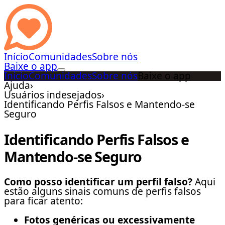
Início
Comunidades
Sobre nós
Baixe o app
Início
Comunidades
Sobre nós
Baixe o app
Ajuda
›
Usuários indesejados
›
Identificando Perfis Falsos e Mantendo-se
Seguro
Identificando Perfis Falsos e
Mantendo-se Seguro
Como posso identificar um perfil falso?
Aqui
estão alguns sinais comuns de perfis falsos
para ficar atento:
Fotos genéricas ou excessivamente