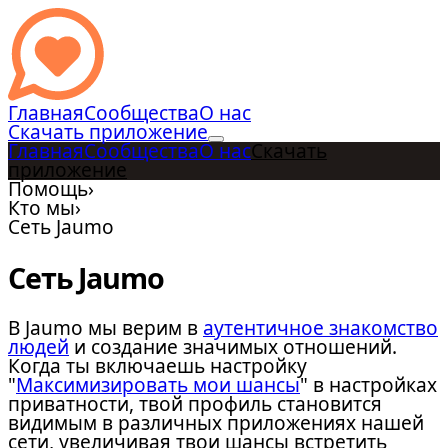
Главная
Сообщества
О нас
Скачать приложение
Главная
Сообщества
О нас
Скачать
приложение
Помощь
›
Кто мы
›
Сеть Jaumo
Сеть Jaumo
В Jaumo мы верим в
аутентичное знакомство
людей
и создание значимых отношений.
Когда ты включаешь настройку
"
Максимизировать мои шансы
" в настройках
приватности, твой профиль становится
видимым в различных приложениях нашей
сети, увеличивая твои шансы встретить