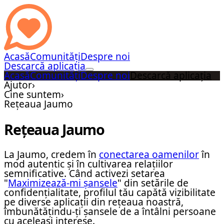
Acasă
Comunități
Despre noi
Descarcă aplicația
Acasă
Comunități
Despre noi
Descarcă aplicația
Ajutor
›
Cine suntem
›
Rețeaua Jaumo
Rețeaua Jaumo
La Jaumo, credem în
conectarea oamenilor
în
mod autentic și în cultivarea relațiilor
semnificative. Când activezi setarea
"
Maximizează-mi șansele
" din setările de
confidențialitate, profilul tău capătă vizibilitate
pe diverse aplicații din rețeaua noastră,
îmbunătățindu-ți șansele de a întâlni persoane
cu aceleași interese.