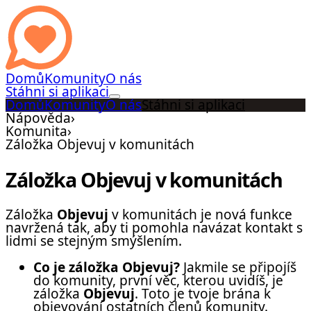
Domů
Komunity
O nás
Stáhni si aplikaci
Domů
Komunity
O nás
Stáhni si aplikaci
Nápověda
›
Komunita
›
Záložka Objevuj v komunitách
Záložka Objevuj v komunitách
Záložka
Objevuj
v komunitách je nová funkce
navržená tak, aby ti pomohla navázat kontakt s
lidmi se stejným smýšlením.
Co je záložka Objevuj?
Jakmile se připojíš
do komunity, první věc, kterou uvidíš, je
záložka
Objevuj
. Toto je tvoje brána k
objevování ostatních členů komunity.