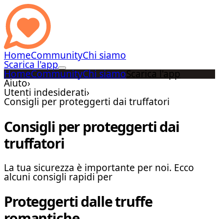
Home
Community
Chi siamo
Scarica l'app
Home
Community
Chi siamo
Scarica l'app
Aiuto
›
Utenti indesiderati
›
Consigli per proteggerti dai truffatori
Consigli per proteggerti dai
truffatori
La tua sicurezza è importante per noi. Ecco
alcuni consigli rapidi per
Proteggerti dalle truffe
romantiche