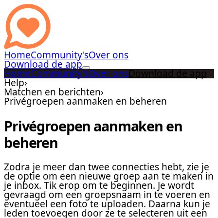
Home
Community's
Over ons
Download de app
Home
Community's
Over ons
Download de app
Help
›
Matchen en berichten
›
Privégroepen aanmaken en beheren
Privégroepen aanmaken en
beheren
Zodra je meer dan twee connecties hebt, zie je
de optie om een nieuwe groep aan te maken in
je inbox. Tik erop om te beginnen. Je wordt
gevraagd om een groepsnaam in te voeren en
eventueel een foto te uploaden. Daarna kun je
leden toevoegen door ze te selecteren uit een