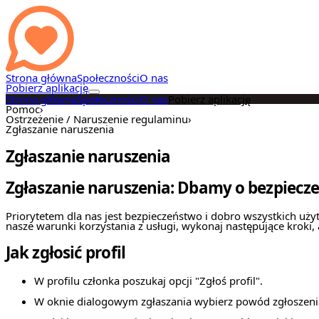
Strona główna
Społeczności
O nas
Pobierz aplikację
Strona główna
Społeczności
O nas
Pobierz aplikację
Pomoc
›
Ostrzeżenie / Naruszenie regulaminu
›
Zgłaszanie naruszenia
Zgłaszanie naruszenia
Zgłaszanie naruszenia: Dbamy o bezpiecze
Priorytetem dla nas jest bezpieczeństwo i dobro wszystkich uży
nasze warunki korzystania z usługi, wykonaj następujące kroki, 
Jak zgłosić profil
W profilu członka poszukaj opcji "Zgłoś profil".
W oknie dialogowym zgłaszania wybierz powód zgłoszenia