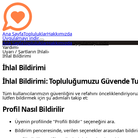
Ana Sayfa
Topluluklar
Hakkımızda
Uygulamayı indir
Ana Sayfa
Topluluklar
Hakkımızda
Uygulamayı indir
Yardım
›
Uyarı / Şartların İhlali
›
İhlal Bildirimi
İhlal Bildirimi
İhlal Bildirimi: Topluluğumuzu Güvende 
Tüm kullanıcılarımızın güvenliğini ve refahını önceliklendiriyoruz
lütfen bildirmek için şu adımları takip et:
Profil Nasıl Bildirilir
Üyenin profilinde "Profili Bildir" seçeneğini ara.
Bildirim penceresinde, verilen seçenekler arasından bildir