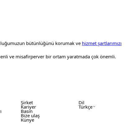
e topluluğumuzun bütünlüğünü korumak ve
hizmet şartlarımızı
üvenli ve misafirperver bir ortam yaratmada çok önemli.
Şirket
Dil
Kariyer
Türkçe
ı
Basın
Bize ulaş
Künye