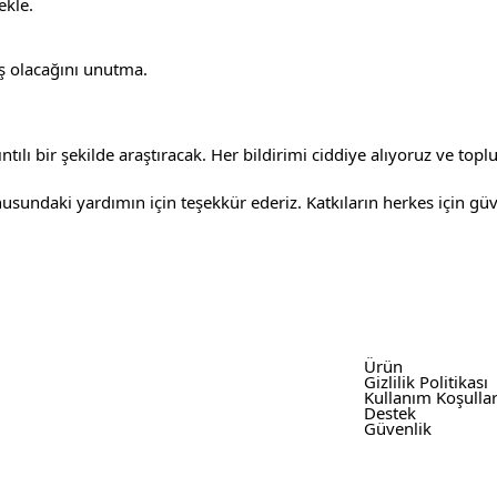
ekle.
iş olacağını unutma.
yrıntılı bir şekilde araştıracak. Her bildirimi ciddiye alıyoruz v
nusundaki yardımın için teşekkür ederiz. Katkıların herkes için g
Ürün
Gizlilik Politikası
Kullanım Koşullar
Destek
Güvenlik