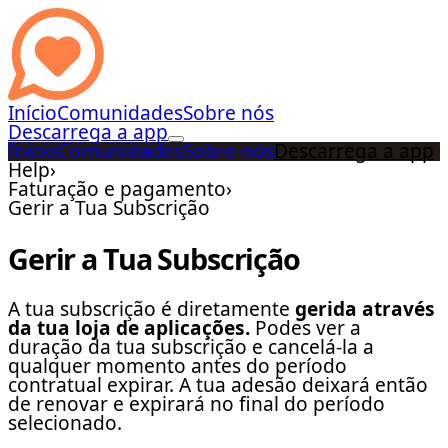
Início
Comunidades
Sobre nós
Descarrega a app
Início
Comunidades
Sobre nós
Descarrega a app
Help
›
Faturação e pagamento
›
Gerir a Tua Subscrição
Gerir a Tua Subscrição
A tua subscrição é diretamente
gerida através
da tua loja de aplicações.
Podes ver a
duração da tua subscrição e cancelá-la a
qualquer momento antes do período
contratual expirar. A tua adesão deixará então
de renovar e expirará no final do período
selecionado.