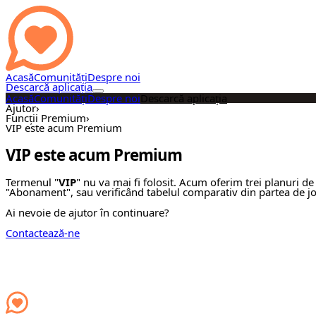
Acasă
Comunități
Despre noi
Descarcă aplicația
Acasă
Comunități
Despre noi
Descarcă aplicația
Ajutor
›
Funcții Premium
›
VIP este acum Premium
VIP este acum Premium
Termenul "
VIP
" nu va mai fi folosit. Acum oferim trei planuri d
"Abonament", sau verificând tabelul comparativ din partea de jos a
Ai nevoie de ajutor în continuare?
Contactează-ne