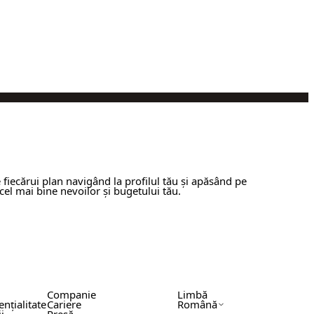
e fiecărui plan navigând la profilul tău și apăsând pe
cel mai bine nevoilor și bugetului tău.
Companie
Limbă
ențialitate
Cariere
Română