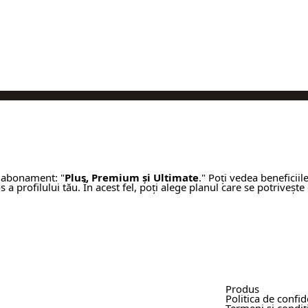
e abonament: "
Plus, Premium și Ultimate
." Poți vedea beneficiil
 profilului tău. În acest fel, poți alege planul care se potrivește 
Produs
Politica de confid