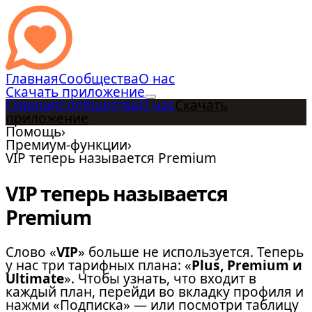
Главная
Сообщества
О нас
Скачать приложение
Главная
Сообщества
О нас
Скачать
приложение
Помощь
›
Премиум-функции
›
VIP теперь называется Premium
VIP теперь называется
Premium
Слово «
VIP
» больше не используется. Теперь
у нас три тарифных плана: «
Plus, Premium и
Ultimate
». Чтобы узнать, что входит в
каждый план, перейди во вкладку профиля и
нажми «Подписка» — или посмотри таблицу