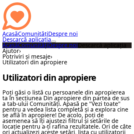
Acasă
Comunități
Despre noi
Descarcă aplicația
Acasă
Comunități
Despre noi
Descarcă aplicația
Ajutor
›
Potriviri și mesaje
›
Utilizatori din apropiere
Utilizatori din apropiere
Poți găsi o listă cu persoanele din apropierea
ta în secțiunea Din apropiere din partea de sus
a tab-ului Comunități. Apasă pe "Vezi toate"
pentru a vedea lista completă și a explora cine
se află în apropiere! De acolo, poți de
asemenea să îți ajustezi filtrul și setările de
locație pentru a-ți rafina rezultatele. Ori de câte
ori actualizezi aceste setări, lista cu utilizatorii