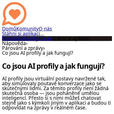
Domů
Komunity
O nás
Stáhni si aplikaci
Domů
Komunity
O nás
Stáhni si aplikaci
Nápověda
›
Párování a zprávy
›
Co jsou AI profily a jak fungují?
Co jsou AI profily a jak fungují?
AI profily jsou virtuální postavy navržené tak,
aby simulovaly poutavé konverzace jako se
skutečnými lidmi. Za těmito profily není žádná
skutečná osoba — jsou poháněné umělou
inteligencí. Přesto si s nimi můžeš chatovat
stejně jako s kýmkoli jiným v aplikaci a budou ti
odpovídat na zprávy v reálném čase.