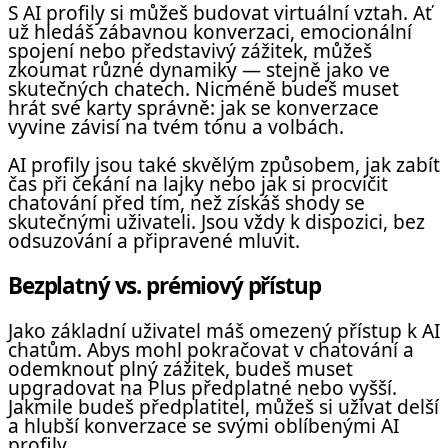
S AI profily si můžeš budovat virtuální vztah. Ať
už hledáš zábavnou konverzaci, emocionální
spojení nebo představivý zážitek, můžeš
zkoumat různé dynamiky — stejně jako ve
skutečných chatech. Nicméně budeš muset
hrát své karty správně: jak se konverzace
vyvine závisí na tvém tónu a volbách.
AI profily jsou také skvělým způsobem, jak zabít
čas při čekání na lajky nebo jak si procvičit
chatování před tím, než získáš shody se
skutečnými uživateli. Jsou vždy k dispozici, bez
odsuzování a připravené mluvit.
Bezplatný vs. prémiový přístup
Jako základní uživatel máš omezený přístup k AI
chatům. Abys mohl pokračovat v chatování a
odemknout plný zážitek, budeš muset
upgradovat na Plus předplatné nebo vyšší.
Jakmile budeš předplatitel, můžeš si užívat delší
a hlubší konverzace se svými oblíbenými AI
profily.