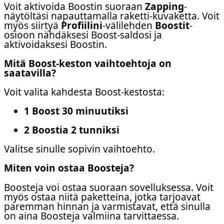
Voit aktivoida Boostin suoraan
Zapping
-
näytöltäsi napauttamalla raketti-kuvaketta. Voit
myös siirtyä
Profiilini
-välilehden
Boostit
-
osioon nähdäksesi Boost-saldosi ja
aktivoidaksesi Boostin.
Mitä Boost-keston vaihtoehtoja on
saatavilla?
Voit valita kahdesta Boost-kestosta:
1 Boost 30 minuutiksi
2 Boostia 2 tunniksi
Valitse sinulle sopivin vaihtoehto.
Miten voin ostaa Boosteja?
Boosteja voi ostaa suoraan sovelluksessa. Voit
myös ostaa niitä paketteina, jotka tarjoavat
paremman hinnan ja varmistavat, että sinulla
on aina Boosteja valmiina tarvittaessa.