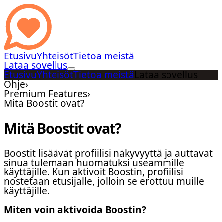
Etusivu
Yhteisöt
Tietoa meistä
Lataa sovellus
Etusivu
Yhteisöt
Tietoa meistä
Lataa sovellus
Ohje
›
Premium Features
›
Mitä Boostit ovat?
Mitä Boostit ovat?
Boostit lisäävät profiilisi näkyvyyttä ja auttavat
sinua tulemaan huomatuksi useammille
käyttäjille. Kun aktivoit Boostin, profiilisi
nostetaan etusijalle, jolloin se erottuu muille
käyttäjille.
Miten voin aktivoida Boostin?