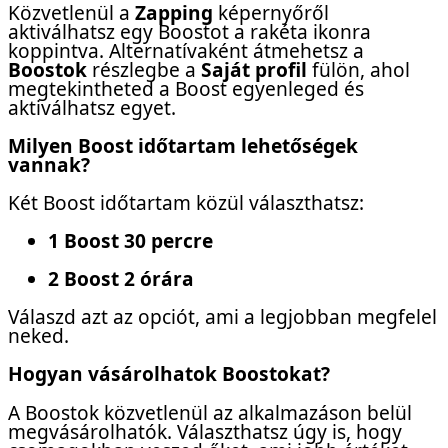
Közvetlenül a
Zapping
képernyőről
aktiválhatsz egy Boostot a rakéta ikonra
koppintva. Alternatívaként átmehetsz a
Boostok
részlegbe a
Saját profil
fülön, ahol
megtekintheted a Boost egyenleged és
aktiválhatsz egyet.
Milyen Boost időtartam lehetőségek
vannak?
Két Boost időtartam közül választhatsz:
1 Boost 30 percre
2 Boost 2 órára
Válaszd azt az opciót, ami a legjobban megfelel
neked.
Hogyan vásárolhatok Boostokat?
A Boostok közvetlenül az alkalmazáson belül
megvásárolhatók. Választhatsz úgy is, hogy