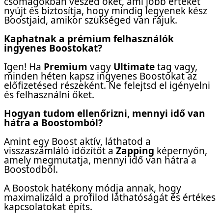
csomagokban veszed őket, ami jobb értéket
nyújt és biztosítja, hogy mindig legyenek kész
Boostjaid, amikor szükséged van rájuk.
Kaphatnak a prémium felhasználók
ingyenes Boostokat?
Igen! Ha
Premium
vagy
Ultimate
tag vagy,
minden héten kapsz ingyenes Boostokat az
előfizetésed részeként. Ne felejtsd el igényelni
és felhasználni őket.
Hogyan tudom ellenőrizni, mennyi idő van
hátra a Boostomból?
Amint egy Boost aktív, láthatod a
visszaszámláló időzítőt a
Zapping
képernyőn,
amely megmutatja, mennyi idő van hátra a
Boostodból.
A Boostok hatékony módja annak, hogy
maximalizáld a profilod láthatóságát és értékes
kapcsolatokat építs.