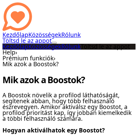
Kezdőlap
Közösségek
Rólunk
Töltsd le az appot
Kezdőlap
Közösségek
Rólunk
Töltsd le az appot
Help
›
Prémium funkciók
›
Mik azok a Boostok?
Mik azok a Boostok?
A Boostok növelik a profilod láthatóságát,
segítenek abban, hogy több felhasználó
észrevegyen. Amikor aktiválsz egy Boostot, a
profilod prioritást kap, így jobban kiemelkedik
a többi felhasználó számára.
Hogyan aktiválhatok egy Boostot?