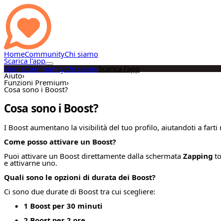
Home
Community
Chi siamo
Scarica l'app
Home
Community
Chi siamo
Scarica l'app
Aiuto
›
Funzioni Premium
›
Cosa sono i Boost?
Cosa sono i Boost?
I Boost aumentano la visibilità del tuo profilo, aiutandoti a farti 
Come posso attivare un Boost?
Puoi attivare un Boost direttamente dalla schermata
Zapping
to
e attivarne uno.
Quali sono le opzioni di durata dei Boost?
Ci sono due durate di Boost tra cui scegliere:
1 Boost per 30 minuti
2 Boost per 2 ore