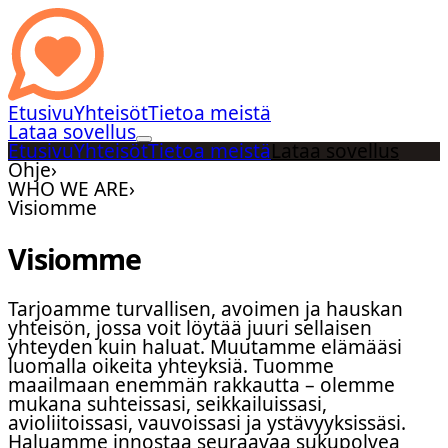
Etusivu
Yhteisöt
Tietoa meistä
Lataa sovellus
Etusivu
Yhteisöt
Tietoa meistä
Lataa sovellus
Ohje
›
WHO WE ARE
›
Visiomme
Visiomme
Tarjoamme turvallisen, avoimen ja hauskan
yhteisön, jossa voit löytää juuri sellaisen
yhteyden kuin haluat. Muutamme elämääsi
luomalla oikeita yhteyksiä. Tuomme
maailmaan enemmän rakkautta – olemme
mukana suhteissasi, seikkailuissasi,
avioliitoissasi, vauvoissasi ja ystävyyksissäsi.
Haluamme innostaa seuraavaa sukupolvea