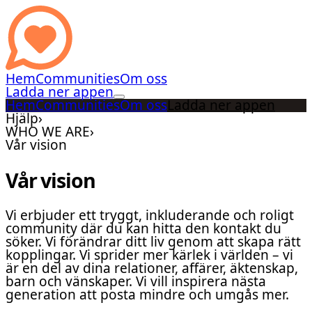
Hem
Communities
Om oss
Ladda ner appen
Hem
Communities
Om oss
Ladda ner appen
Hjälp
›
WHO WE ARE
›
Vår vision
Vår vision
Vi erbjuder ett tryggt, inkluderande och roligt
community där du kan hitta den kontakt du
söker. Vi förändrar ditt liv genom att skapa rätt
kopplingar. Vi sprider mer kärlek i världen – vi
är en del av dina relationer, affärer, äktenskap,
barn och vänskaper. Vi vill inspirera nästa
generation att posta mindre och umgås mer.