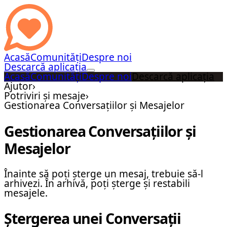
Acasă
Comunități
Despre noi
Descarcă aplicația
Acasă
Comunități
Despre noi
Descarcă aplicația
Ajutor
›
Potriviri și mesaje
›
Gestionarea Conversațiilor și Mesajelor
Gestionarea Conversațiilor și
Mesajelor
Înainte să poți șterge un mesaj, trebuie să-l
arhivezi. În arhivă, poți șterge și restabili
mesajele.
Ștergerea unei Conversații