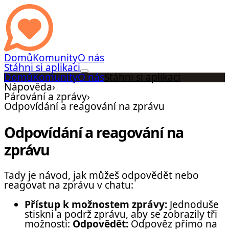
Domů
Komunity
O nás
Stáhni si aplikaci
Domů
Komunity
O nás
Stáhni si aplikaci
Nápověda
›
Párování a zprávy
›
Odpovídání a reagování na zprávu
Odpovídání a reagování na
zprávu
Tady je návod, jak můžeš odpovědět nebo
reagovat na zprávu v chatu:
Přístup k možnostem zprávy:
Jednoduše
stiskni a podrž zprávu, aby se zobrazily tři
možnosti:
Odpovědět:
Odpověz přímo na