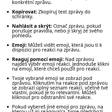
konkrétní zprávu.
Kopírovat:
Zkopíruj text zprávy do
schránky.
Nahlásit a skrýt:
Označ zprávu, pokud
porušuje pravidla, nebo ji skryj ze svého
pohledu.
Emoji:
Můžeš vidět emoji, která jsou ti k
dispozici pro reakci na zprávu.
Reaguj pomocí emoji:
Nad zprávou
najdeš výběr emoji reakcí. Jednoduše klikni
na emoji, které chceš použít pro reakci.
Tvoje vybrané emoji se zobrazí pod
zprávou. Kliknutím na reakce pod zprávou
se zobrazí úplný seznam reakcí, včetně tvé
vlastní, pokud je to relevantní. Můžeš
kliknout pro odstranění své reakce.
Pokud vybereš jiné emoji pro zprávu, na
kterou už jsi reagoval/a, tvoje předchozí