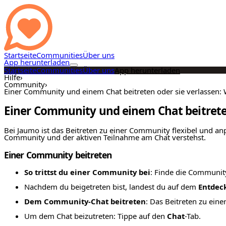
Startseite
Communities
Über uns
App herunterladen
Startseite
Communities
Über uns
App herunterladen
Hilfe
›
Community
›
Einer Community und einem Chat beitreten oder sie verlassen:
Einer Community und einem Chat beitreten
Bei Jaumo ist das Beitreten zu einer Community flexibel und anp
Community und der aktiven Teilnahme am Chat verstehst.
Einer Community beitreten
So trittst du einer Community bei
: Finde die Community
Nachdem du beigetreten bist, landest du auf dem
Entdec
Dem Community-Chat beitreten
: Das Beitreten zu ein
Um dem Chat beizutreten: Tippe auf den
Chat
-Tab.