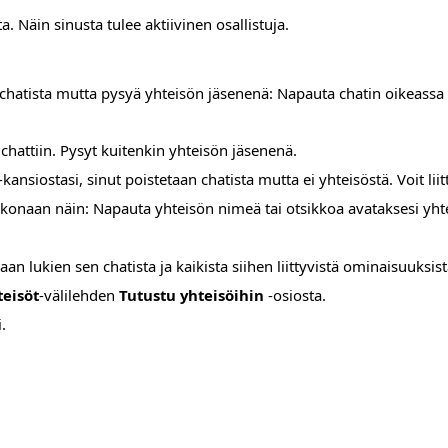
a. Näin sinusta tulee aktiivinen osallistuja.
a chatista mutta pysyä yhteisön jäsenenä: Napauta chatin oikeass
chattiin. Pysyt kuitenkin yhteisön jäsenenä.
kansiostasi, sinut poistetaan chatista mutta ei yhteisöstä. Voit l
okonaan näin: Napauta yhteisön nimeä tai otsikkoa avataksesi yhte
an lukien sen chatista ja kaikista siihen liittyvistä ominaisuuksist
teisöt
-välilehden
Tutustu yhteisöihin
-osiosta.
.