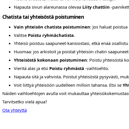
Napauta sivun alareunassa olevaa
Liity chattiin
-painikett
Chatista tai yhteisöstä poistuminen
Vain yhteisön chatista poistuminen
: Jos haluat poistu
Valitse
Poistu ryhmächatista
.
Yhteisö poistuu saapuneet-kansiostasi, etkä enää osallistu 
Huomaa: jos arkistoit ja poistat yhteisön chatin saapuneet-
Yhteisöstä kokonaan poistuminen
: Poistu yhteisöstä k
Vieritä alas ja etsi
Poistu ryhmästä
-vaihtoehto.
Napauta sitä ja vahvista. Poistut yhteisöstä pysyvästi, muka
Voit liittyä yhteisöön uudelleen milloin tahansa. Etsi se
Yh
Näiden vaihtoehtojen avulla voit mukauttaa yhteisökokemustasi
Tarvitsetko vielä apua?
Ota yhteyttä