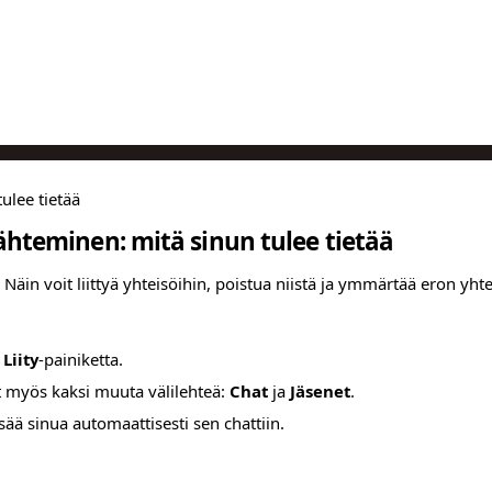
tulee tietää
 lähteminen: mitä sinun tulee tietää
äin voit liittyä yhteisöihin, poistua niistä ja ymmärtää eron yhte
a
Liity
-painiketta.
et myös kaksi muuta välilehteä:
Chat
ja
Jäsenet
.
isää sinua automaattisesti sen chattiin.