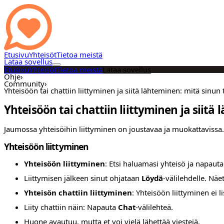
Etusivu
Yhteisöt
Tietoa meistä
Lataa sovellus
Etusivu
Yhteisöt
Tietoa meistä
Lataa sovellus
Ohje
›
Community
›
Yhteisöön tai chattiin liittyminen ja siitä lähteminen: mitä sinun 
Yhteisöön tai chattiin liittyminen ja siitä
Jaumossa yhteisöihin liittyminen on joustavaa ja muokattavissa. N
Yhteisöön liittyminen
Yhteisöön liittyminen
: Etsi haluamasi yhteisö ja napaut
Liittymisen jälkeen sinut ohjataan
Löydä
-välilehdelle. Nä
Yhteisön chattiin liittyminen
: Yhteisöön liittyminen ei l
Liity chattiin näin: Napauta
Chat
-välilehteä.
Huone avautuu, mutta et voi vielä lähettää viestejä.