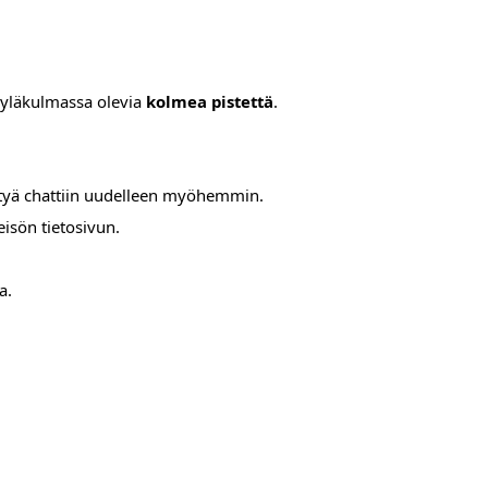
a yläkulmassa olevia
kolmea pistettä
.
iittyä chattiin uudelleen myöhemmin.
isön tietosivun.
a.